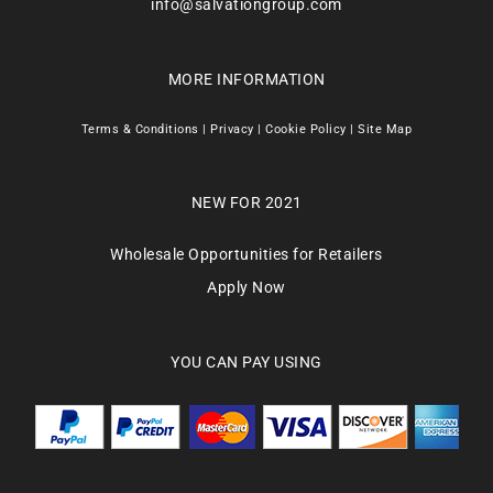
info@salvationgroup.com
MORE INFORMATION
Terms & Conditions
|
Privacy
|
Cookie Policy
|
Site Map
NEW FOR 2021
Wholesale Opportunities for Retailers
Apply Now
YOU CAN PAY USING