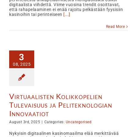
digitaalista viihdettä. Viime vuosina trendit osoittavat,
että rahapelaaminen ei enää rajoitu pelkästään fyysisiin
kasinoihin tai perinteiseen
[...]
Read More
3
08, 2025
Virtuaalisten Kolikkopelien
Tulevaisuus ja Peliteknologian
Innovaatiot
August 3rd, 2025
|
Categories:
Uncategorised
Nykyisin digitaalinen kasinomaailma elää merkittävää