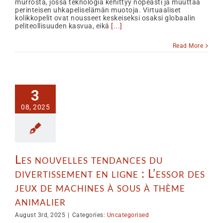
murrosta, jossa teknologia kehittyy nopeasti ja muuttaa
perinteisen uhkapeliselämän muotoja. Virtuaaliset
kolikkopelit ovat nousseet keskeiseksi osaksi globaalin
peliteollisuuden kasvua, eikä
[...]
Read More
3
08, 2025
Les nouvelles tendances du
divertissement en ligne : L’essor des
jeux de machines à sous à thème
animalier
August 3rd, 2025
|
Categories:
Uncategorised