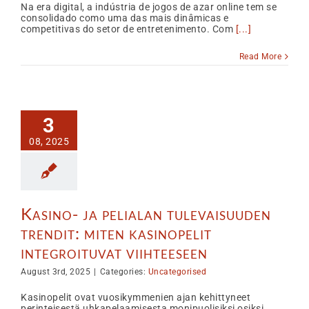
Na era digital, a indústria de jogos de azar online tem se
consolidado como uma das mais dinâmicas e
competitivas do setor de entretenimento. Com
[...]
Read More
3
08, 2025
Kasino- ja pelialan tulevaisuuden
trendit: miten kasinopelit
integroituvat viihteeseen
August 3rd, 2025
|
Categories:
Uncategorised
Kasinopelit ovat vuosikymmenien ajan kehittyneet
perinteisestä uhkapelaamisesta monipuolisiksi osiksi