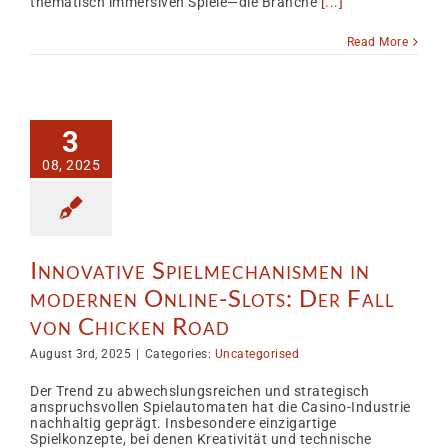
thematisch immersiven Spiele—die Branche
[...]
Read More
3
08, 2025
Innovative Spielmechanismen in
modernen Online-Slots: Der Fall
von Chicken Road
August 3rd, 2025
|
Categories:
Uncategorised
Der Trend zu abwechslungsreichen und strategisch
anspruchsvollen Spielautomaten hat die Casino-Industrie
nachhaltig geprägt. Insbesondere einzigartige
Spielkonzepte, bei denen Kreativität und technische