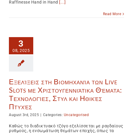
Raffinesse Hand in Hand
[...]
Read More
3
08, 2025
Εξελίξεις στη Βιομηχανία των Live
Slots με Χριστουγεννιάτικα Θέματα:
Τεχνολογίες, Στυλ και Ηθικές
Πτυχές
August 3rd, 2025
|
Categories:
Uncategorised
Καθώς το διαδικτυακό τζόγο εξελίσσεται με ραγδαίους
ρυθμούς, η ενσωμάτωση θεμάτων εποχής, όπως τα