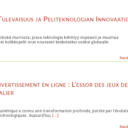
Tulevaisuus ja Peliteknologian Innovaati
ttävää murrosta, jossa teknologia kehittyy nopeasti ja muuttaa
et kolikkopelit ovat nousseet keskeiseksi osaksi globaalin
Read
vertissement en ligne : L’essor des jeux de
alier
 numérique a connu une transformation profonde, portée par l'évolut
technologiques. Aujourd'hui,
[...]
Read