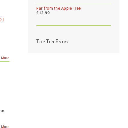
Far from the Apple Tree
£
12.99
ot
Top Ten Entry
 More
ion
 More