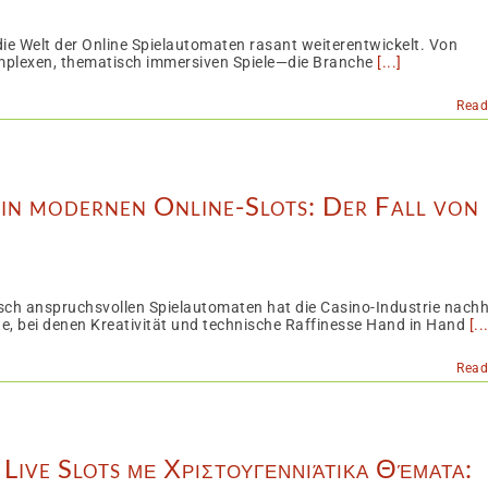
 die Welt der Online Spielautomaten rasant weiterentwickelt. Von
mplexen, thematisch immersiven Spiele—die Branche
[...]
Read
 in modernen Online-Slots: Der Fall von
ch anspruchsvollen Spielautomaten hat die Casino-Industrie nachh
te, bei denen Kreativität und technische Raffinesse Hand in Hand
[..
Read
 Live Slots με Χριστουγεννιάτικα Θέματα: