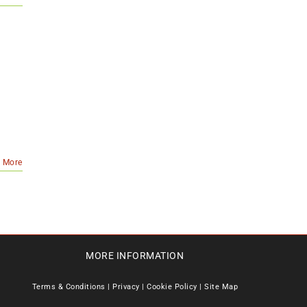
 More
MORE INFORMATION
Terms & Conditions
|
Privacy
|
Cookie Policy
|
Site Map