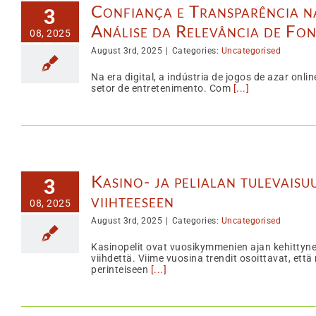
Confiança e Transparência n
3
Análise da Relevância de Fon
08, 2025
August 3rd, 2025
|
Categories:
Uncategorised
Na era digital, a indústria de jogos de azar on
setor de entretenimento. Com
[...]
Kasino- ja pelialan tulevaisu
3
viihteeseen
08, 2025
August 3rd, 2025
|
Categories:
Uncategorised
Kasinopelit ovat vuosikymmenien ajan kehittynee
viihdettä. Viime vuosina trendit osoittavat, että
perinteiseen
[...]