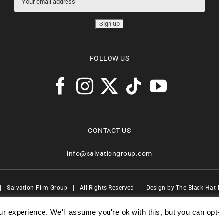
FOLLOW US
CONTACT US
info@salvationgroup.com
 Salvation Film Group | All Rights Reserved | Design by
The Black Hat 
7088710 | Registered Address : 27 Old Gloucester Street,London, WC1N 3AX | Contact Number 0776 4
 experience. We'll assume you're ok with this, but you can opt-
Version 2.0 | Date 201901