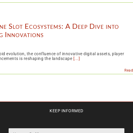
ne Slot Ecosystems: A Deep Dive into
g Innovations
id evolution, the confluence of innovative digital assets, player
ncements is reshaping the landscape
[...]
Read
KEEP INFORMED