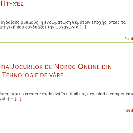
ς Πτυχές
 ραγδαίους ρυθμούς, η ενσωμάτωση θεμάτων εποχής, όπως τα
τρατηγική που συνδυάζει την ψυχαγωγία
[...]
Read
stria Jocurilor de Noroc Online din
 Tehnologie de vârf
înregistrat o creștere explozivă în ultimii ani, devenind o component
voluție,
[...]
Read