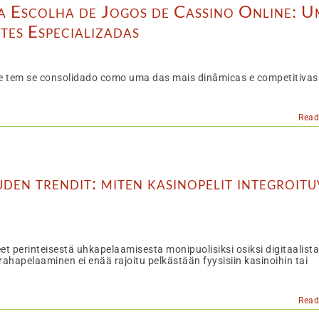
a Escolha de Jogos de Cassino Online: 
tes Especializadas
line tem se consolidado como uma das mais dinâmicas e competitivas
Read
uden trendit: miten kasinopelit integroitu
t perinteisestä uhkapelaamisesta monipuolisiksi osiksi digitaalista
 rahapelaaminen ei enää rajoitu pelkästään fyysisiin kasinoihin tai
Read